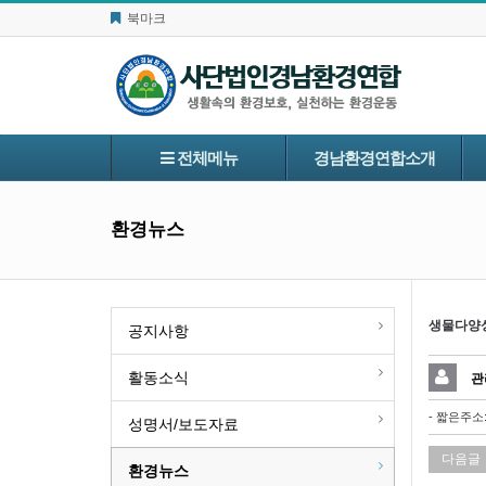
북마크
전체메뉴
경남환경연합소개
환경뉴스
생물다양성
공지사항
활동소식
관
- 짧은주소
성명서/보도자료
다음글
환경뉴스