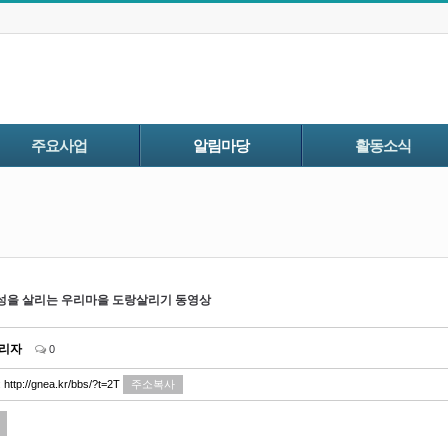
주요사업
알림마당
활동소식
을 살리는 우리마을 도랑살리기 동영상
리자
0
:
http://gnea.kr/bbs/?t=2T
주소복사