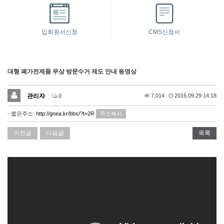
입회원서신청
CMS신청서
대형 폐가전제품 무상 방문수거 제도 안내 동영상
관리자
7,014
2016.09.29 14:18
0
- 짧은주소:
http://gnea.kr/bbs/?t=2R
주소복사
이전글
다음글
목록