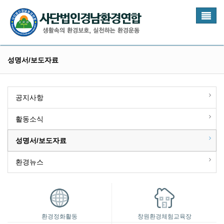
Toggl
naviga
성명서/보도자료
공지사항
활동소식
성명서/보도자료
환경뉴스
환경정화활동
창원환경체험교육장