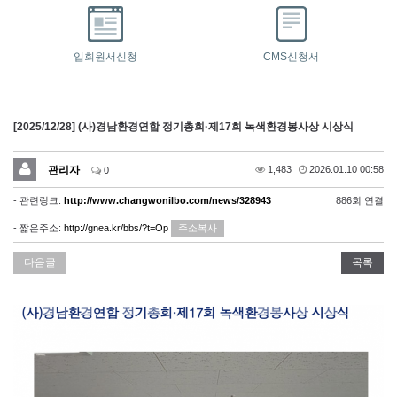
입회원서신청
CMS신청서
[2025/12/28] (사)경남환경연합 정기총회·제17회 녹색환경봉사상 시상식
관리자
1,483
2026.01.10 00:58
0
- 관련링크:
http://www.changwonilbo.com/news/328943
886회 연결
- 짧은주소:
http://gnea.kr/bbs/?t=Op
주소복사
다음글
목록