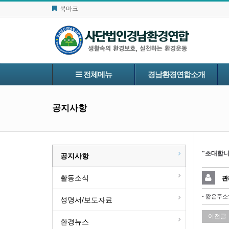
북마크
전체메뉴
경남환경연합소개
공지사항
"초대합니
공지사항
활동소식
관
- 짧은주소
성명서/보도자료
이전글
환경뉴스