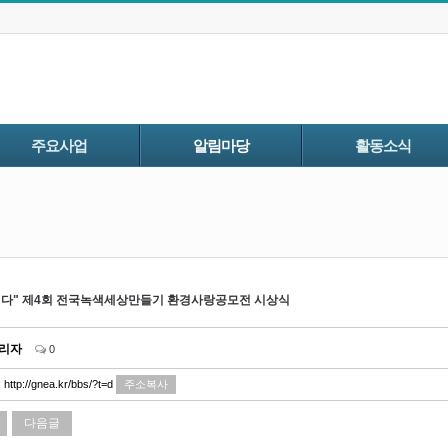
주요사업
알림마당
활동소식
다" 제4회 전국녹색세상만들기 환경사랑공모전 시상식
리자
0
:
http://gnea.kr/bbs/?t=d
주소복사
다음글